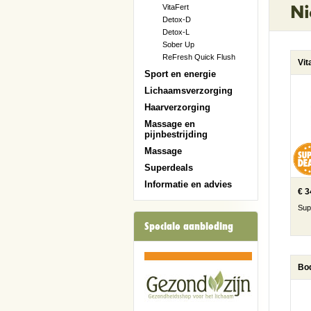
Ni
VitaFert
Detox-D
Detox-L
Sober Up
ReFresh Quick Flush
Vit
Sport en energie
Lichaamsverzorging
Haarverzorging
Massage en
pijnbestrijding
Massage
Superdeals
Informatie en advies
€ 3
Sup
Speciale aanbieding