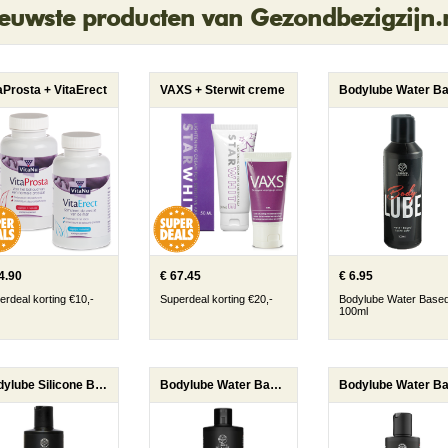
euwste producten van Gezondbezigzijn.
aProsta + VitaErect
VAXS + Sterwit creme
4.90
€ 67.45
€ 6.95
erdeal korting €10,-
Superdeal korting €20,-
Bodylube Water Base
100ml
Bodylube Silicone Based 500ml
Bodylube Water Based 500ml