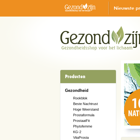
Nieuwste p
Producten
Gezondheid
Rookblok
Beste Nachtrust
Hoge Weerstand
Prostaformula
ProstaatFit
Phytofemme
KG-2
VitaProsta