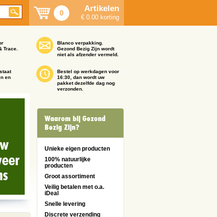
Artikelen
0
€ 0.00 korting
or
Blanco verpakking.
& Trace.
Gezond Bezig Zijn wordt
niet als afzender vermeld.
staat
Bestel op werkdagen voor
en en
16:30, dan wordt uw
pakket dezelfde dag nog
verzonden.
Waarom bij Gezond
Bezig Zijn?
Unieke eigen producten
100% natuurlijke
producten
Groot assortiment
Veilig betalen met o.a.
iDeal
Snelle levering
Discrete verzending