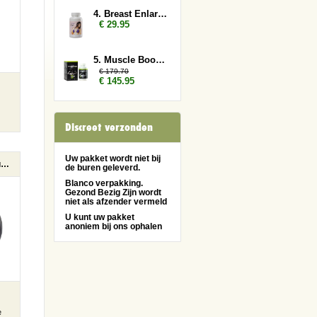
4. Breast Enlarger
€ 29.95
5. Muscle Booster 6x
€ 179.70
€ 145.95
Discreet verzonden
Uw pakket wordt niet bij
Saneo Massage Kussen
de buren geleverd.
Blanco verpakking.
Gezond Bezig Zijn wordt
niet als afzender vermeld
U kunt uw pakket
anoniem bij ons ophalen
e