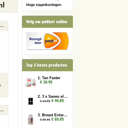
nl
Hoge stapelkortingen
Volg uw pakket online
Bodylube Water Based 100ml
Top 5 beste producten
1. Tan Faster
€ 18.95
d
2. 3 x Saneo elektroden rechthoek
€ 44.85
€ 44.85
Bodylube Water Based 250ml
3. Breast Enlarger 3x
€ 69.85
€ 89.85