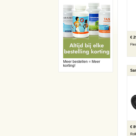
€ 2
Fle
Meer bestellen = Meer
korting!
Sa
€ 8
Roll