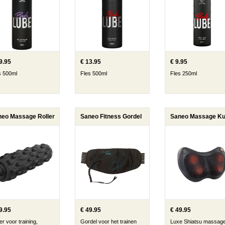
9.95
€ 13.95
€ 9.95
s 500ml
Fles 500ml
Fles 250ml
neo Massage Roller
Saneo Fitness Gordel
9.95
€ 49.95
€ 49.95
er voor training,
Gordel voor het trainen
Luxe Shiatsu massag