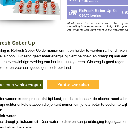
€ 5.00 korting
ReFresh Sober Up 6x
€ 9
€ 24.70 korting
Maak hier boven uw keuze. Hoe grot
bestelling hoe meer korting u krijgt. Klik op e
en uw bestelling komt direct in uw winkelmand
resh Sober Up
kig is Refresh Sober Up de manier om fit en helder te worden na het drinken
el alcohol. Ginseng geeft meer energie bij vermoeidheid en draagt bij aan een
e en evenwichtige werking van het immuunsysteem. Ginseng is goed tegen
ositeit en voor een goede gemoedstoestand.
er worden is een proces dat tijd kost, omdat je lichaam de alcohol moet afbr
zijn echter enkele stappen die je kunt nemen om je iets beter te voelen terwijl 
t:
rink water
ol droogt je lichaam uit. Door water te drinken kun je uitdroging tegengaan en
am helpen herstellen.