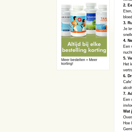
2. Ee
Eten,
bloed
3. R
Je le
snell
4. N
Een v
nucht
5. V
Meer bestellen = Meer
korting!
Het k
vertr
6. Dr
Cafe?
alcoh
7. A
Een w
invlo
Wat 
Overm
Hoe 
Gemid