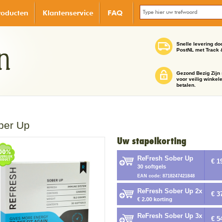
roducten
Klantenservice
FAQ
Snelle levering do
PostNL met Track 
Gezond Bezig Zijn 
voor veilig winkel
betalen.
ber Up
Uw stapelkorting
ReFresh Sober Up
€ 1
30 softgels
EAN code: 8718247421848
ReFresh Sober Up 2x
€ 3
€ 2.00 korting
ReFresh Sober Up 3x
€ 5