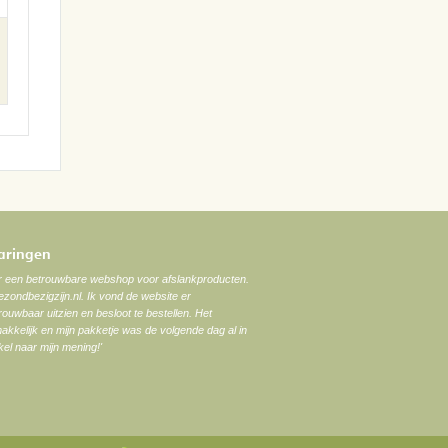
varingen
ar een betrouwbare webshop voor afslankproducten.
zondbezigzijn.nl. Ik vond de website er
trouwbaar uitzien en besloot te bestellen. Het
akkelijk en mijn pakketje was de volgende dag al in
el naar mijn mening!'