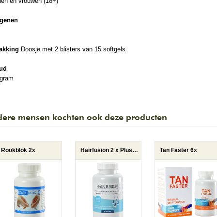
en en vrouwen (18+)
rgenen
akking
Doosje met 2 blisters van 15 softgels
ud
 gram
ere mensen kochten ook deze producten
Rookblok 2x
Hairfusion 2 x Plus 1 gratis
Tan Faster 6x