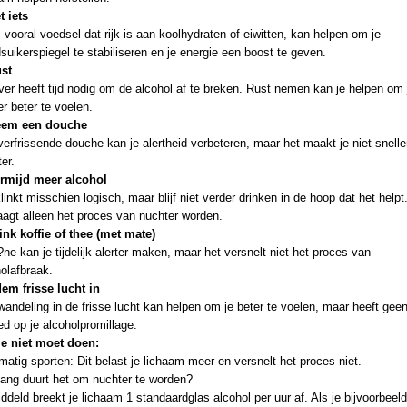
t iets
 vooral voedsel dat rijk is aan koolhydraten of eiwitten, kan helpen om je
suikerspiegel te stabiliseren en je energie een boost te geven.
ust
ver heeft tijd nodig om de alcohol af te breken. Rust nemen kan je helpen om 
er beter te voelen.
eem een douche
erfrissende douche kan je alertheid verbeteren, maar het maakt je niet snelle
er.
ermijd meer alcohol
linkt misschien logisch, maar blijf niet verder drinken in de hoop dat het helpt.
aagt alleen het proces van nuchter worden.
ink koffie of thee (met mate)
ne kan je tijdelijk alerter maken, maar het versnelt niet het proces van
olafbraak.
dem frisse lucht in
andeling in de frisse lucht kan helpen om je beter te voelen, maar heeft gee
ed op je alcoholpromillage.
je niet moet doen:
atig sporten: Dit belast je lichaam meer en versnelt het proces niet.
lang duurt het om nuchter te worden?
deld breekt je lichaam 1 standaardglas alcohol per uur af. Als je bijvoorbeeld