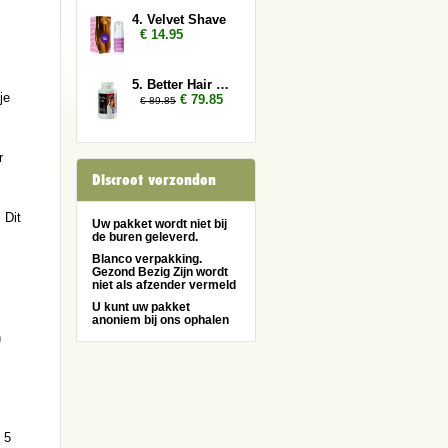
4. Velvet Shave
€ 14.95
5. Better Hair Man 3x
je
€ 79.85
€ 89.85
r
Discreet verzonden
 Dit
Uw pakket wordt niet bij
de buren geleverd.
Blanco verpakking.
Gezond Bezig Zijn wordt
niet als afzender vermeld
U kunt uw pakket
anoniem bij ons ophalen
n
 5