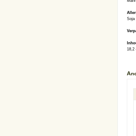
Mann
Alle
Soja
Verp
Inho
18,2
And