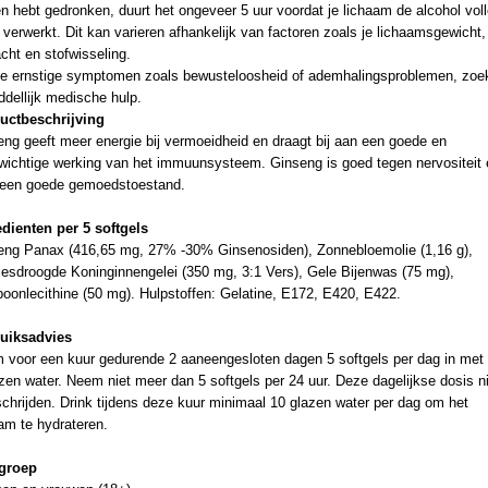
n hebt gedronken, duurt het ongeveer 5 uur voordat je lichaam de alcohol voll
 verwerkt. Dit kan varieren afhankelijk van factoren zoals je lichaamsgewicht,
cht en stofwisseling.
je ernstige symptomen zoals bewusteloosheid of ademhalingsproblemen, zoe
dellijk medische hulp.
uctbeschrijving
ng geeft meer energie bij vermoeidheid en draagt bij aan een goede en
wichtige werking van het immuunsysteem. Ginseng is goed tegen nervositeit 
 een goede gemoedstoestand.
edienten per 5 softgels
eng Panax (416,65 mg, 27% -30% Ginsenosiden), Zonnebloemolie (1,16 g),
iesdroogde Koninginnengelei (350 mg, 3:1 Vers), Gele Bijenwas (75 mg),
oonlecithine (50 mg). Hulpstoffen: Gelatine, E172, E420, E422.
uiksadvies
 voor een kuur gedurende 2 aaneengesloten dagen 5 softgels per dag in met 
zen water. Neem niet meer dan 5 softgels per 24 uur. Deze dagelijkse dosis n
chrijden. Drink tijdens deze kuur minimaal 10 glazen water per dag om het
am te hydrateren.
groep