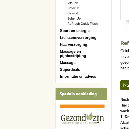
VitaFert
Detox-D
Detox-L
Sober Up
ReFresh Quick Flush
Sport en energie
Lichaamsverzorging
Ref
Haarverzorging
Geluk
Massage en
pijnbestrijding
te ve
goed
Massage
nerv
Superdeals
Informatie en advies
Speciale aanbieding
Nucht
Hier 
wach
1. D
Alcoh
licha