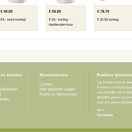
€ 40.00
€ 58.00
€ 78.70
€4,- extra korting!
€ 29,- korting -
€ 35.00 korting
Aanbevolen kuur
 en betalen
Klantenservice
Positieve klanter
'Op Google zocht ik na
Contact
Ik kwam zo terecht op ge
elijkheden
Veel gestelde vragen
overzichtelijk, net en be
g
Ruilen en Retourneren
bestellen gingen erg gem
phalen
huis! Een goede webwink
Vera
Disclaimer