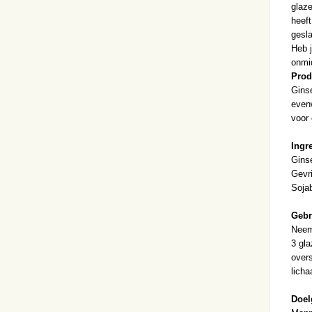
glaze
heeft
gesla
Heb 
onmid
Prod
Ginse
even
voor
Ingr
Gins
Gevr
Sojab
Gebr
Neem
3 gla
overs
licha
Doel