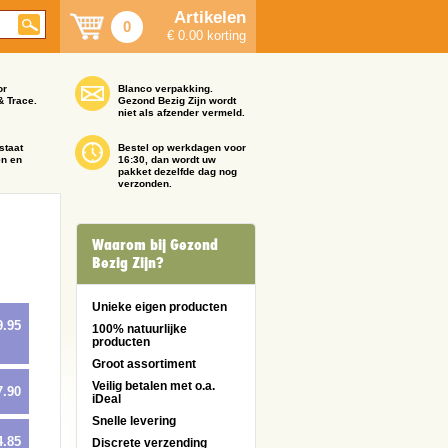
Artikelen
0
€ 0.00 korting
or
Blanco verpakking.
& Trace.
Gezond Bezig Zijn wordt
niet als afzender vermeld.
staat
Bestel op werkdagen voor
en en
16:30, dan wordt uw
pakket dezelfde dag nog
verzonden.
Waarom bij Gezond
Bezig Zijn?
Unieke eigen producten
9.95
100% natuurlijke
producten
Groot assortiment
Veilig betalen met o.a.
7.90
iDeal
Snelle levering
4.85
Discrete verzending