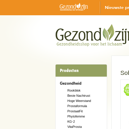
Nieuwste p
Producten
So
Gezondheid
Rookblok
Beste Nachtrust
Hoge Weerstand
Prostaformula
ProstaatFit
Phytofemme
KG-2
VitaProsta