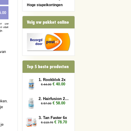
Hoge stapelkortingen
5.00
Volg uw pakket online
er uw
en vlak
je.
 van
Top 5 beste producten
1. Rookblok 2x
€ 40.00
€ 44.00
2. Hairfusion 2 x Plus 1 gratis
eken.
€ 58.00
€ 57.00
je
3. Tan Faster 6x
€ 78.70
€ 113.70
 je