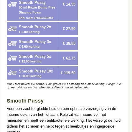
Smooth Pussy
€ 14.95
50 ml Razor Bump Free
Shaving Foam
EAN code: 8718247421558
Smooth Pussy 2x
€ 27.90
€ 2.00 korting
Smooth Pussy 3x
€ 38.85
€ 6.00 korting
Smooth Pussy 5x
€ 62.75
€ 12.00 korting
Smooth Pussy 10x
€ 119.50
€ 30.00 korting
Maak hier boven uw keuze. Hoe groter uw bestelling hoe meer korting u krijgt. Klik
op een vlak en uw bestelling komt direct in uw winkelmandje.
Smooth Pussy
Voor een zachte, gladde huid en een optimale verzorging van de
intieme delen van het lichaam. Kelp zit van nature vol met
mineralen en heeft een antibacteriële werking. Het verzorgt de huid
tijdens het scheren en helpt tegen scheerbultjes en ingegroeide