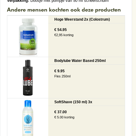
Verpakking:
Doosje met pompje van 50 ml scheerschuim
Andere mensen kochten ook deze producten
Hoge Weerstand 2x (Colostrum)
€ 54.95
€2,95 korting
Bodylube Water Based 250ml
€ 9.95
Fles 250ml
SoftShave (150 ml) 3x
€ 37.00
€ 5.00 korting