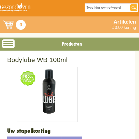
Artikelen
0
€ 0.00 korting
Producten
Bodylube WB 100ml
Uw stapelkorting