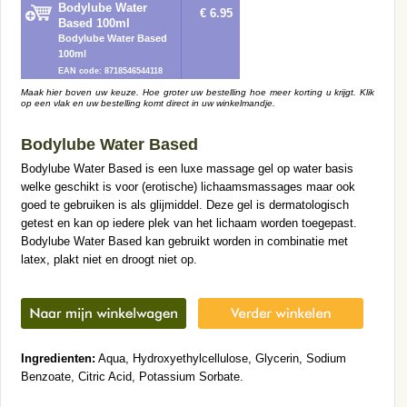
Bodylube Water
€ 6.95
Based 100ml
Bodylube Water Based
100ml
EAN code: 8718546544118
Maak hier boven uw keuze. Hoe groter uw bestelling hoe meer korting u krijgt. Klik
op een vlak en uw bestelling komt direct in uw winkelmandje.
Bodylube Water Based
Bodylube Water Based is een luxe massage gel op water basis
welke geschikt is voor (erotische) lichaamsmassages maar ook
goed te gebruiken is als glijmiddel. Deze gel is dermatologisch
getest en kan op iedere plek van het lichaam worden toegepast.
Bodylube Water Based kan gebruikt worden in combinatie met
latex, plakt niet en droogt niet op.
Ingredienten:
Aqua, Hydroxyethylcellulose, Glycerin, Sodium
Benzoate, Citric Acid, Potassium Sorbate.