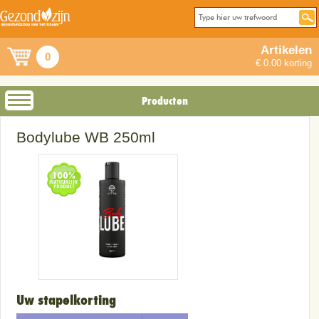
Artikelen
0
€ 0.00 korting
Producten
Bodylube WB 250ml
Uw stapelkorting