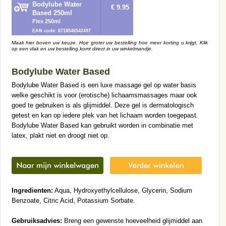
Bodylube Water
€ 9.95
Based 250ml
Fles 250ml
EAN code: 8718546542497
Maak hier boven uw keuze. Hoe groter uw bestelling hoe meer korting u krijgt. Klik
op een vlak en uw bestelling komt direct in uw winkelmandje.
Bodylube Water Based
Bodylube Water Based is een luxe massage gel op water basis
welke geschikt is voor (erotische) lichaamsmassages maar ook
goed te gebruiken is als glijmiddel. Deze gel is dermatologisch
getest en kan op iedere plek van het lichaam worden toegepast.
Bodylube Water Based kan gebruikt worden in combinatie met
latex, plakt niet en droogt niet op.
Ingredienten:
Aqua, Hydroxyethylcellulose, Glycerin, Sodium
Benzoate, Citric Acid, Potassium Sorbate.
Gebruiksadvies:
Breng een gewenste hoeveelheid glijmiddel aan